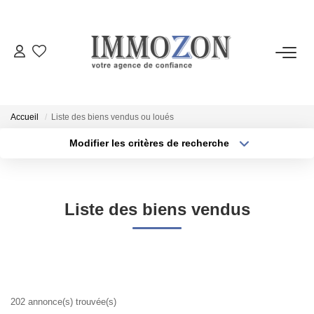
ACHETER
LOUER
Accueil
Liste des biens vendus ou loués
Modifier les critères de recherche
VENDRE
Localisation
Type de transaction
Surface min
Type de bien
ESTIMER
Liste des biens vendus
Plus de critères
Budget max
PROGRAMMES NEUFS
Créer une alerte
NOTRE AGENCE
202 annonce(s) trouvée(s)