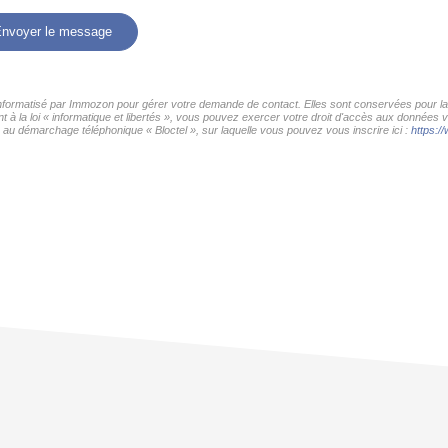
nvoyer le message
 informatisé par Immozon pour gérer votre demande de contact. Elles sont conservées pour la d
 à la loi « informatique et libertés », vous pouvez exercer votre droit d'accès aux données 
au démarchage téléphonique « Bloctel », sur laquelle vous pouvez vous inscrire ici :
https://