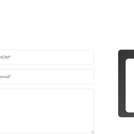
NOM*
email*