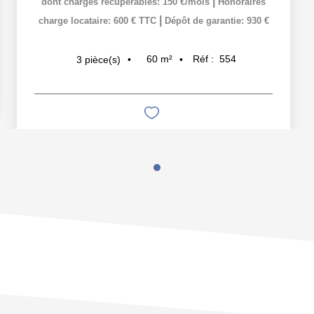
|
dont charges récupérables: 150 €/mois
Honoraires
|
charge locataire: 600 € TTC
Dépôt de garantie: 930 €
60
m²
Réf :
554
3
pièce(s)