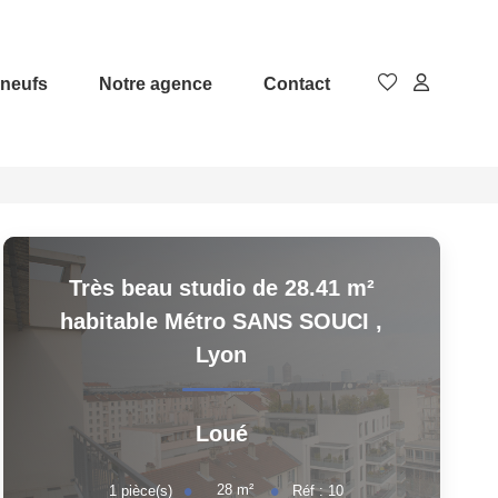
neufs
Notre agence
Contact
Très beau studio de 28.41 m²
habitable Métro SANS SOUCI
,
Lyon
Loué
28
m²
1
pièce(s)
Réf :
10