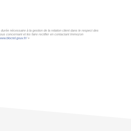
urée nécessaire à la gestion de la relation client dans le respect des
vous concernant et les faire rectifier en contactant Immozon
www.bloctel.gouv.fr/
»