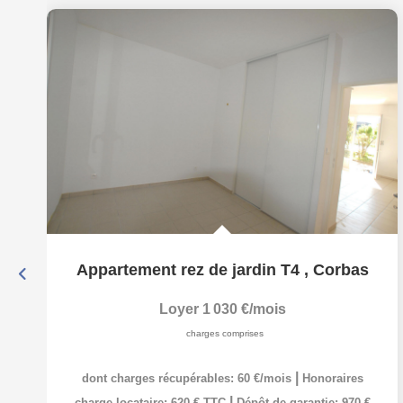
Appartement rez de jardin T4
,
Corbas
Loyer 1 030 €/mois
charges comprises
|
dont charges récupérables: 60 €/mois
Honoraires
|
charge locataire: 620 € TTC
Dépôt de garantie: 970 €