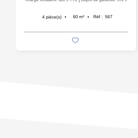
60
m²
Réf :
567
4
pièce(s)