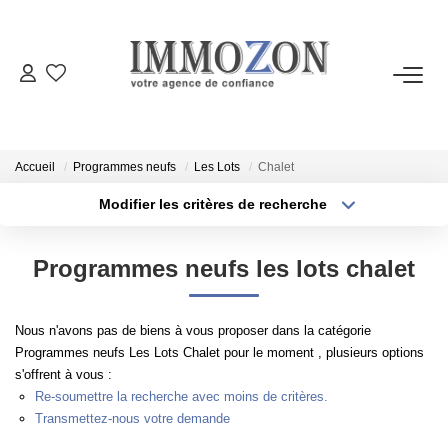
ACHETER
LOUER
Accueil
Programmes neufs
Les Lots
Chalet
Modifier les critères de recherche
Type de transaction
Localisation
VENDRE
Acheter
Localisation
Programmes neufs les lots chalet
Type de bien
ESTIMER
Sélectionnez...
Surface min
Nous n'avons pas de biens à vous proposer dans la catégorie
Plus de critères
Budget max
PROGRAMMES NEUFS
Programmes neufs Les Lots Chalet pour le moment , plusieurs options
s'offrent à vous :
Créer une alerte
Re-soumettre la recherche avec moins de critères.
NOTRE AGENCE
Transmettez-nous votre demande