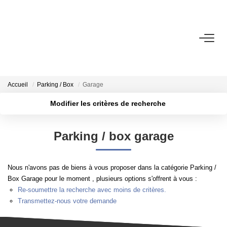
ACHETER
LOUER
Accueil
Parking / Box
Garage
Modifier les critères de recherche
VENDRE
Localisation
Type de transaction
Surface min
Parking / box garage
Type de bien
ESTIMER
Plus de critères
Budget max
Nous n'avons pas de biens à vous proposer dans la catégorie Parking /
PROGRAMMES NEUFS
Créer une alerte
Box Garage pour le moment , plusieurs options s'offrent à vous :
Re-soumettre la recherche avec moins de critères.
Transmettez-nous votre demande
NOTRE AGENCE