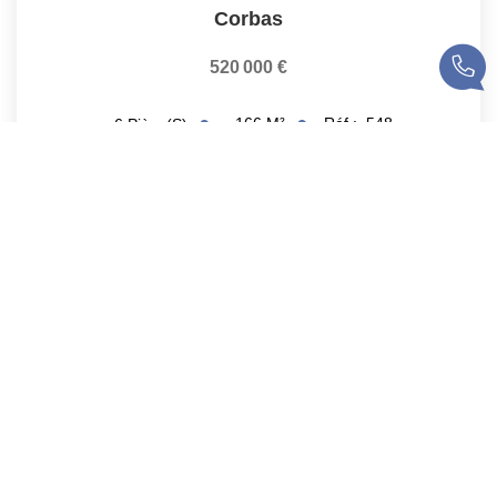
Corbas
520 000 €
166
M²
Réf :
548
6
Pièce(s)