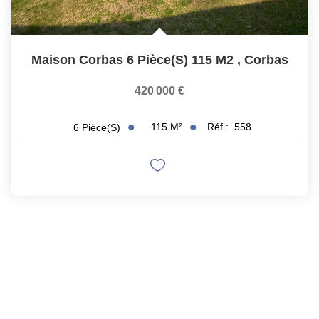
Maison Corbas 6 Pièce(s) 115 M2
,
Corbas
420 000 €
115
M²
Réf :
558
6
Pièce(s)