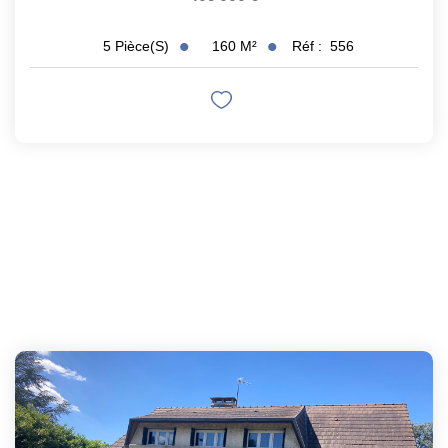
160
M²
Réf :
556
5
Pièce(s)