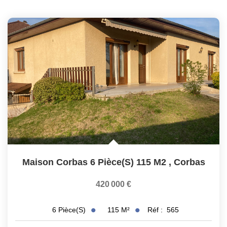
Maison Corbas 6 Pièce(s) 115 M2
,
Corbas
420 000 €
115
M²
Réf :
565
6
Pièce(s)