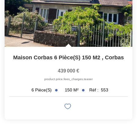
Maison Corbas 6 Pièce(s) 150 M2
,
Corbas
439 000 €
product.price.fees_charges.teaser
150
M²
Réf :
553
6
Pièce(s)