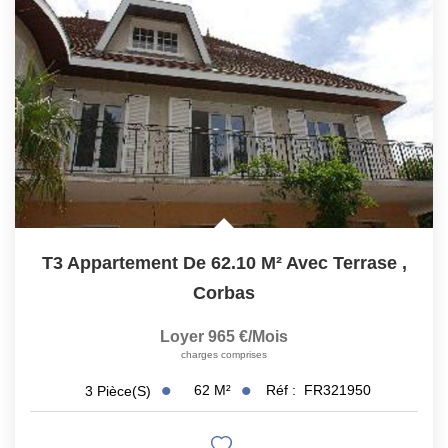
CONTACT
T3 Appartement De 62.10 M² Avec Terrase
,
Corbas
Loyer 965 €/mois
charges comprises
62
M²
Réf :
FR321950
3
Pièce(s)