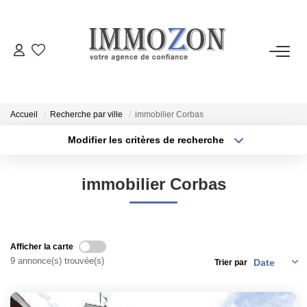
ACHETER
LOUER
Accueil
Recherche par ville
immobilier Corbas
Modifier les critères de recherche
Type de transaction
Localisation
VENDRE
Acheter
Localisation
immobilier Corbas
Type de bien
ESTIMER
Sélectionnez...
Surface min
Plus de critères
Budget max
PROGRAMMES NEUFS
Afficher la carte
9 annonce(s) trouvée(s)
Trier par
Créer une alerte
NOTRE AGENCE