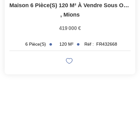
Maison 6 Pièce(s) 120 M² À Vendre Sous Offre
,
Mions
419 000 €
120
M²
Réf :
FR432668
6
Pièce(s)