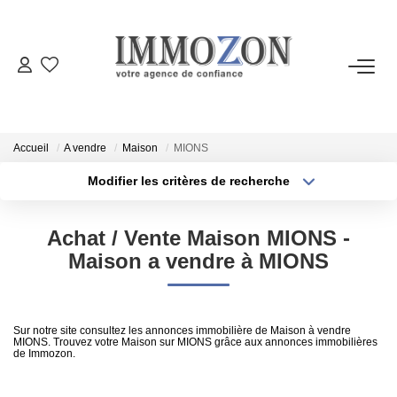
ACHETER
LOUER
Accueil
A vendre
Maison
MIONS
Modifier les critères de recherche
Type de transaction
Localisation
VENDRE
Acheter
Localisation
Achat / Vente Maison MIONS -
Type de bien
ESTIMER
Sélectionnez...
Surface min
Maison a vendre à MIONS
Plus de critères
Budget max
PROGRAMMES NEUFS
Sur notre site consultez les annonces immobilière de Maison à vendre
MIONS. Trouvez votre Maison sur MIONS grâce aux annonces immobilières
Créer une alerte
NOTRE AGENCE
de Immozon.