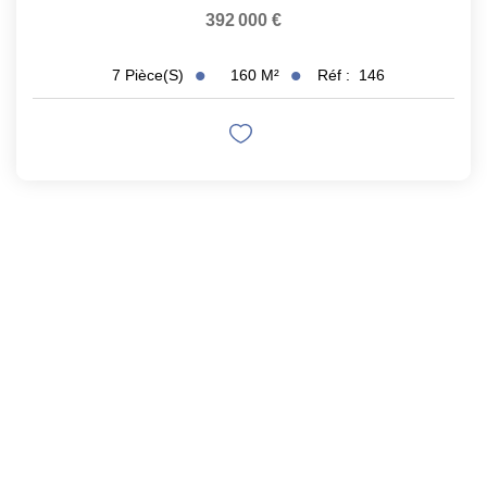
392 000 €
160
M²
Réf :
146
7
Pièce(s)